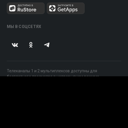
МЫ В СОЦСЕТЯХ
Телеканалы 1 и 2 мультиплексов доступны для
бесплатного просмотра в непрерывном режиме,
круглосуточно.
© 2014 — 2026, ООО «ЛайфСтрим», 109240, г. Москва,
ул. Николоямская, д. 13, стр. 2, этаж 2, ИНН 7710918800
Поддержка: help@smotreshka.tv
UUID: 0dc4175b-c977-48d7-9056-f4f134d49159
v3.10.4
|
SSR