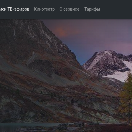
иси ТВ-эфиров
Кинотеатр
О сервисе
Тарифы