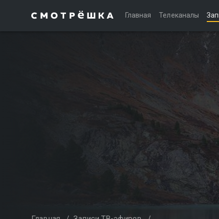
Главная
Телеканалы
Зап
Главная
/
Записи ТВ-эфиров
/