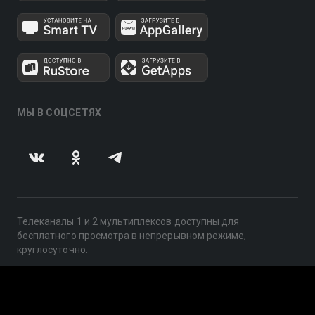
МЫ В СОЦСЕТЯХ
Телеканалы 1 и 2 мультиплексов доступны для
бесплатного просмотра в непрерывном режиме,
круглосуточно.
© 2014 — 2026, ООО «ЛайфСтрим», 109240, г. Москва,
ул. Николоямская, д. 13, стр. 2, этаж 2, ИНН 7710918800
Поддержка: help@smotreshka.tv