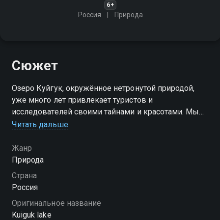
6+
Россия
Природа
Сюжет
Озеро Куйгук, окружённое нетронутой природой,
уже много лет привлекает туристов и
исследователей своими тайнами и красотами. Мы
расскажем о его истории, легендах и научных
Читать дальше
исследованиях, проводимых здесь
Жанр
Посмотреть онлайн 1 сезон сериала Озеро Куйгук
Природа
вы можете совершенно бесплатно в хорошем HD
Страна
качестве на Смотрёшке
Россия
Оригинальное название
Kuiguk lake