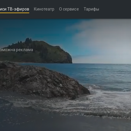
иси ТВ-эфиров
Кинотеатр
О сервисе
Тарифы
возможна реклама