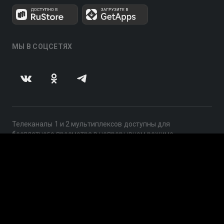
МЫ В СОЦСЕТЯХ
Телеканалы 1 и 2 мультиплексов доступны для
бесплатного просмотра в непрерывном режиме,
круглосуточно.
© 2014 — 2026, ООО «ЛайфСтрим», 109240, г. Москва,
ул. Николоямская, д. 13, стр. 2, этаж 2, ИНН 7710918800
Поддержка: help@smotreshka.tv
UUID: ea4feab2-4ade-47e2-8420-e1c43c2b61b8
v3.10.4
|
SSR