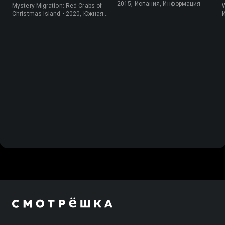
крабов
2015, Испания, Информация
Mystery Migration: Red Crabs of
W
Christmas Island • 2020, Южная
Корея, Природа