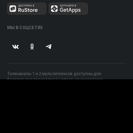
МЫ В СОЦСЕТЯХ
Телеканалы 1 и 2 мультиплексов доступны для
бесплатного просмотра в непрерывном режиме,
круглосуточно.
© 2014 — 2026, ООО «ЛайфСтрим», 109240, г. Москва,
ул. Николоямская, д. 13, стр. 2, этаж 2, ИНН 7710918800
Поддержка: help@smotreshka.tv
UUID: b9ec96c3-6bce-45fa-bb94-fc2755b1983b
v3.10.4
|
SSR