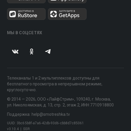
МЫ В СОЦСЕТЯХ
Телеканалы 1 и 2 мультиплексов доступны для
бесплатного просмотра в непрерывном режиме,
круглосуточно.
© 2014 — 2026, ООО «ЛайфСтрим», 109240, г. Москва,
ул. Николоямская, д. 13, стр. 2, этаж 2, ИНН 7710918800
Поддержка: help@smotreshka.tv
UUID: 3bc65b8f-a7a6-42db-93d6-cbb8d7c85061
v3.10.4
|
SSR