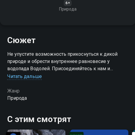
6+
Природа
Сюжет
Не упустите возможность прикоснуться к дикой
природе и обрести внутреннее равновесие у
водопада Водолей. Присоединяйтесь к нам и
позвольте себе раствориться в магии этого
Читать дальше
удивительного места!
Жанр
Природа
С этим смотрят