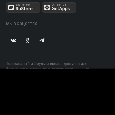
МЫ В СОЦСЕТЯХ
Телеканалы 1 и 2 мультиплексов доступны для
бесплатного просмотра в непрерывном режиме,
круглосуточно.
© 2014 — 2026, ООО «ЛайфСтрим», 109240, г. Москва,
ул. Николоямская, д. 13, стр. 2, этаж 2, ИНН 7710918800
Поддержка: help@smotreshka.tv
UUID: b437a2b0-7e73-443d-8737-656426343024
v3.10.4
|
SSR