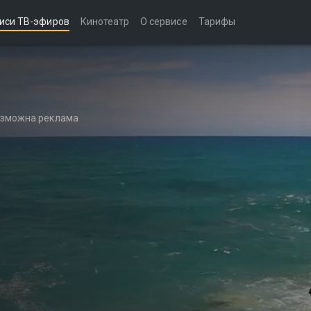
иси ТВ-эфиров
Кинотеатр
О сервисе
Тарифы
возможна реклама