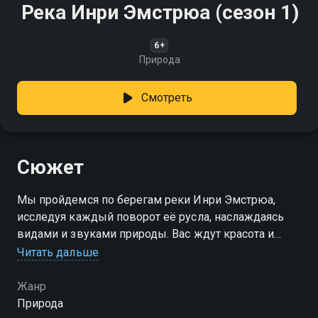
Река Инри Эмстрюа (сезон 1)
6+
Природа
Смотреть
Сюжет
Мы пройдемся по берегам реки Инри Эмстрюа,
исследуя каждый поворот её русла, наслаждаясь
видами и звуками природы. Вас ждут красота и
спокойствие!
Читать дальше
Посмотреть онлайн 1 сезон сериала Река Инри
Жанр
Эмстрюа вы можете совершенно бесплатно в
Природа