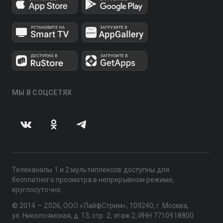
МЫ В СОЦСЕТЯХ
Телеканалы 1 и 2 мультиплексов доступны для
бесплатного просмотра в непрерывном режиме,
круглосуточно.
© 2014 — 2026, ООО «ЛайфСтрим», 109240, г. Москва,
ул. Николоямская, д. 13, стр. 2, этаж 2, ИНН 7710918800