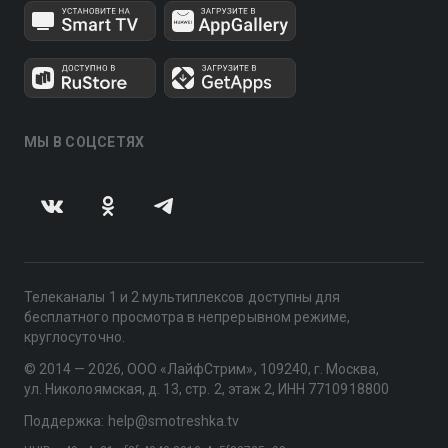
МЫ В СОЦСЕТЯХ
Телеканалы 1 и 2 мультиплексов доступны для
бесплатного просмотра в непрерывном режиме,
круглосуточно.
© 2014 — 2026, ООО «ЛайфСтрим», 109240, г. Москва,
ул. Николоямская, д. 13, стр. 2, этаж 2, ИНН 7710918800
Поддержка: help@smotreshka.tv