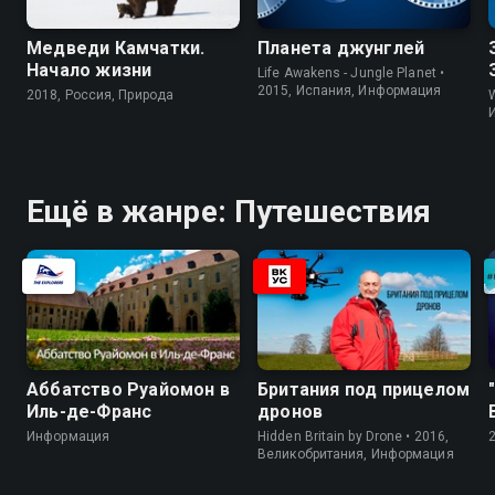
Медведи Камчатки.
Планета джунглей
Начало жизни
Life Awakens - Jungle Planet •
2015, Испания, Информация
2018, Россия, Природа
W
Ещё в жанре: Путешествия
Аббатство Руайомон в
Британия под прицелом
Иль-де-Франс
дронов
Информация
Hidden Britain by Drone • 2016,
Великобритания, Информация