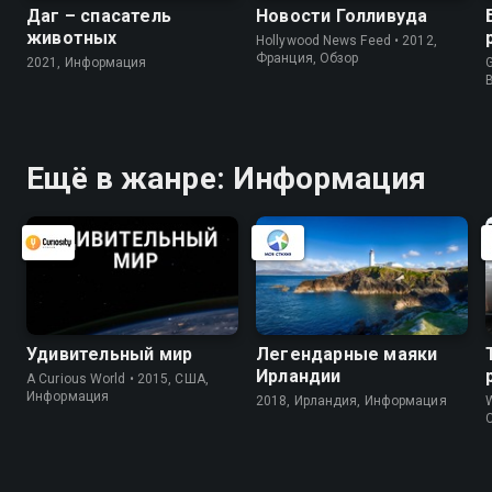
Даг – спасатель
Новости Голливуда
животных
Hollywood News Feed • 2012,
Франция, Обзор
2021, Информация
G
Ещё в жанре: Информация
Удивительный мир
Легендарные маяки
Ирландии
A Curious World • 2015, США,
Информация
2018, Ирландия, Информация
W