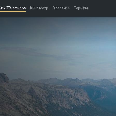
иси ТВ-эфиров
Кинотеатр
О сервисе
Тарифы