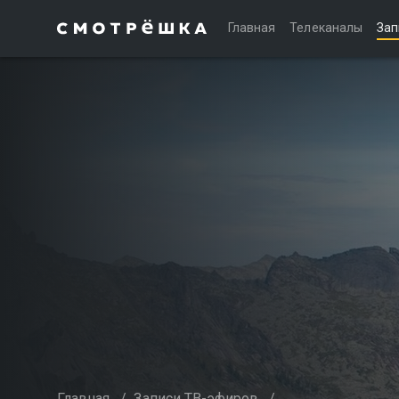
Главная
Телеканалы
Зап
Главная
/
Записи ТВ-эфиров
/