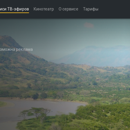
иси ТВ-эфиров
Кинотеатр
О сервисе
Тарифы
возможна реклама