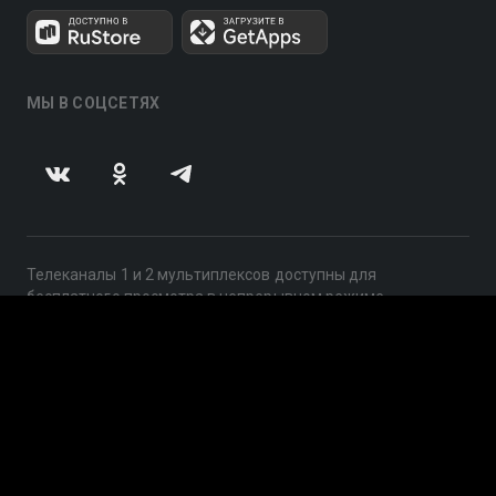
МЫ В СОЦСЕТЯХ
Телеканалы 1 и 2 мультиплексов доступны для
бесплатного просмотра в непрерывном режиме,
круглосуточно.
© 2014 — 2026, ООО «ЛайфСтрим», 109240, г. Москва,
ул. Николоямская, д. 13, стр. 2, этаж 2, ИНН 7710918800
Поддержка: help@smotreshka.tv
UUID: f4b03fe6-5938-4275-ab8b-d19c31fb066c
v3.10.4
|
SSR