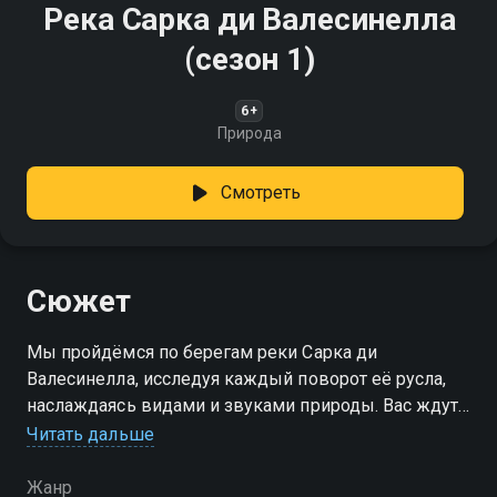
Река Сарка ди Валесинелла
(сезон 1)
6+
Природа
Смотреть
Сюжет
Мы пройдёмся по берегам реки Сарка ди
Валесинелла, исследуя каждый поворот её русла,
наслаждаясь видами и звуками природы. Вас ждут
красота и спокойствие!
Читать дальше
Посмотреть онлайн 1 сезон сериала Река Сарка ди
Жанр