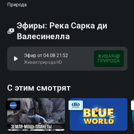
Валесинелла вы можете совершенно бесплатно в
Природа
хорошем HD качестве на Смотрёшке
Эфиры: Река Сарка ди
Валесинелла
Эфир от 04.08 21:52
Живая природа HD
С этим смотрят