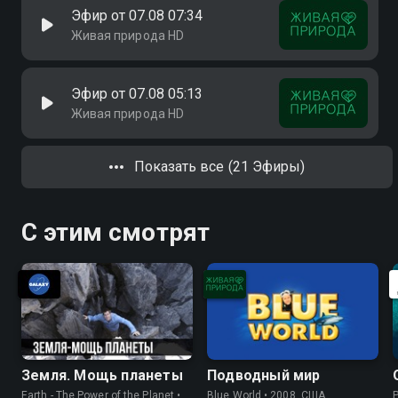
Эфир от 07.08 07:34
Живая природа HD
Эфир от 07.08 05:13
Живая природа HD
Показать все (21 Эфиры)
С этим смотрят
Земля. Мощь планеты
Подводный мир
Earth - The Power of the Planet •
Blue World • 2008, США,
P