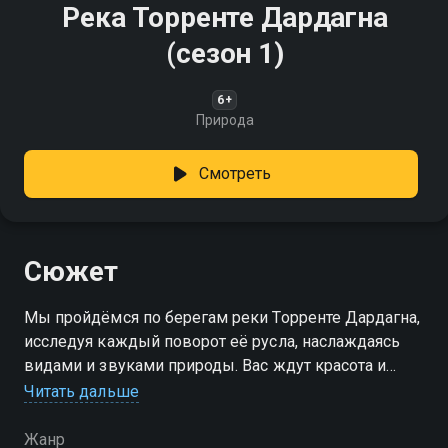
Река Торренте Дардагна
(сезон 1)
6+
Природа
Смотреть
Сюжет
Мы пройдёмся по берегам реки Торренте Дардагна,
исследуя каждый поворот её русла, наслаждаясь
видами и звуками природы. Вас ждут красота и
спокойствие!
Читать дальше
Посмотреть онлайн 1 сезон сериала Река Торренте
Жанр