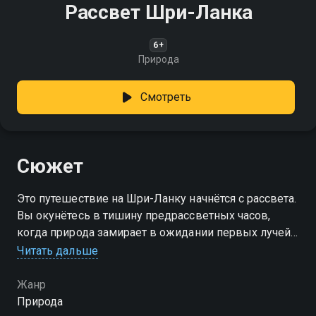
Рассвет Шри-Ланка
6+
Природа
Смотреть
Сюжет
Это путешествие на Шри-Ланку начнётся с рассвета.
Вы окунётесь в тишину предрассветных часов,
когда природа замирает в ожидании первых лучей
солнца, наполняя мир мягким светом и теплом
Читать дальше
Жанр
Природа