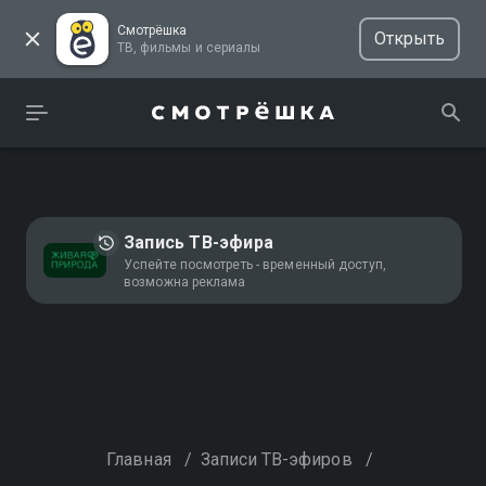
Смотрёшка
Открыть
ТВ, фильмы и сериалы
Запись ТВ-эфира
Успейте посмотреть - временный доступ,
возможна реклама
Главная
/
Записи ТВ-эфиров
/