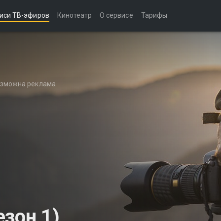
иси ТВ-эфиров
Кинотеатр
О сервисе
Тарифы
возможна реклама
зон 1)