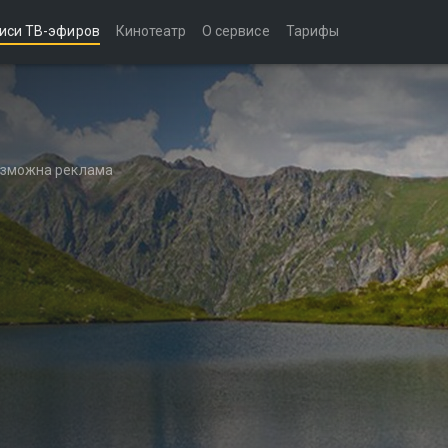
иси ТВ-эфиров
Кинотеатр
О сервисе
Тарифы
возможна реклама