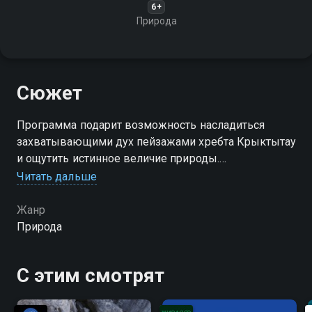
6+
Природа
Сюжет
Программа подарит возможность насладиться
захватывающими дух пейзажами хребта Крыктытау
и ощутить истинное величие природы.
Присоединяйтесь к нам, чтобы открыть для себя
Читать дальше
новый уровень спокойствия и гармонии!
Жанр
Природа
С этим смотрят