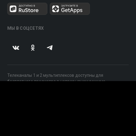
МЫ В СОЦСЕТЯХ
Телеканалы 1 и 2 мультиплексов доступны для
бесплатного просмотра в непрерывном режиме,
круглосуточно.
© 2014 — 2026, ООО «ЛайфСтрим», 109240, г. Москва,
ул. Николоямская, д. 13, стр. 2, этаж 2, ИНН 7710918800
Поддержка: help@smotreshka.tv
UUID: 9c4b367a-1431-44e2-b424-157c24c987c3
v3.10.4
|
SSR