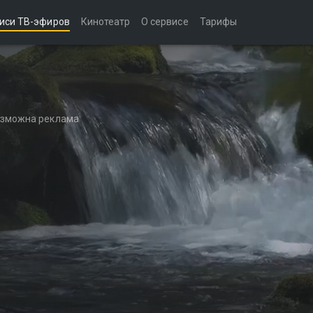
иси ТВ-эфиров
Кинотеатр
О сервисе
Тарифы
возможна реклама