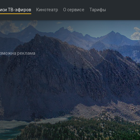
иси ТВ-эфиров
Кинотеатр
О сервисе
Тарифы
возможна реклама