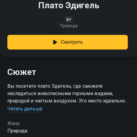
Плато Эдигель
6+
Природа
Смотреть
Сюжет
Вы посетите плато Эдигель, где сможете
насладиться живописными горными видами,
природой и чистым воздухом. Это место идеально
подходит для отдыха вдали от городской суеты
Читать дальше
Жанр
Природа