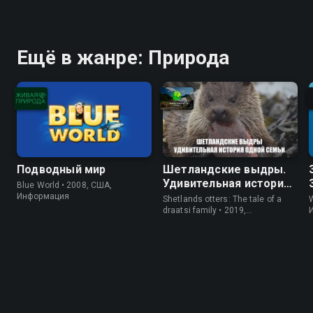
Ещё в жанре: Природа
Подводный мир
Шетландские выдры.
Удивительная история
Blue World • 2008, США,
одной семьи
Информация
Shetlands otters: The tale of a
W
draatsi family • 2019,
Великобритания, Природа