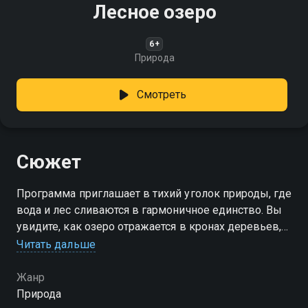
Лесное озеро
6+
Природа
Смотреть
Сюжет
Программа приглашает в тихий уголок природы, где
вода и лес сливаются в гармоничное единство. Вы
увидите, как озеро отражается в кронах деревьев,
создавая иллюзию бесконечности, и узнаете, какие
Читать дальше
животные и растения обитают в этом уединённом
месте
Жанр
Природа