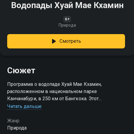
Водопады Хуай Мае Кхамин
6+
Природа
Смотреть
Сюжет
Программа о водопаде Хуай Мае Кхамин,
расположенном в национальном парке
Канчанабури, в 250 км от Бангкока. Этот
впечатляющий водопад состоит из 7 крупных
Читать дальше
каскадов и более сотни мелких порогов. Это
популярное место отдыха для местных жителей
Жанр
Природа