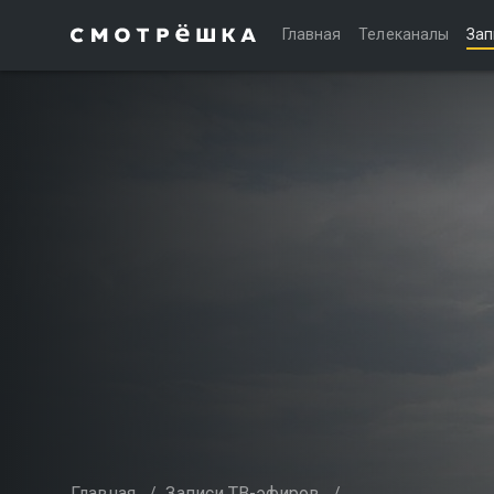
Главная
Телеканалы
Зап
Главная
/
Записи ТВ-эфиров
/