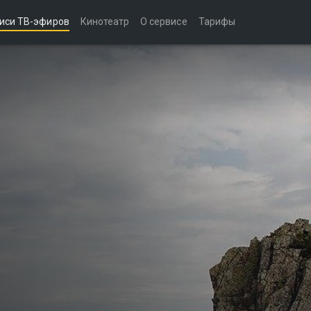
иси ТВ-эфиров
Кинотеатр
О сервисе
Тарифы