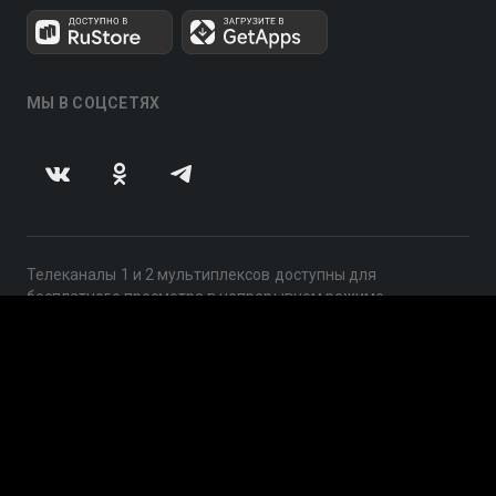
МЫ В СОЦСЕТЯХ
Телеканалы 1 и 2 мультиплексов доступны для
бесплатного просмотра в непрерывном режиме,
круглосуточно.
© 2014 — 2026, ООО «ЛайфСтрим», 109240, г. Москва,
ул. Николоямская, д. 13, стр. 2, этаж 2, ИНН 7710918800
Поддержка: help@smotreshka.tv
UUID: 6a5477b7-8811-42cc-ad4a-2216ae0dae34
v3.10.4
|
SSR