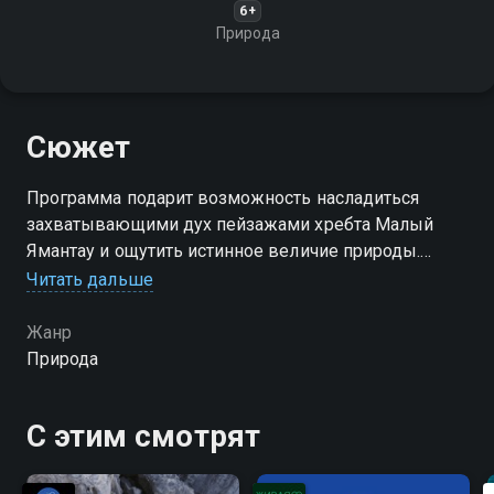
6+
Природа
Сюжет
Программа подарит возможность насладиться
захватывающими дух пейзажами хребта Малый
Ямантау и ощутить истинное величие природы.
Присоединяйтесь к нам, чтобы открыть для себя
Читать дальше
новый уровень спокойствия и гармонии!
Жанр
Природа
С этим смотрят