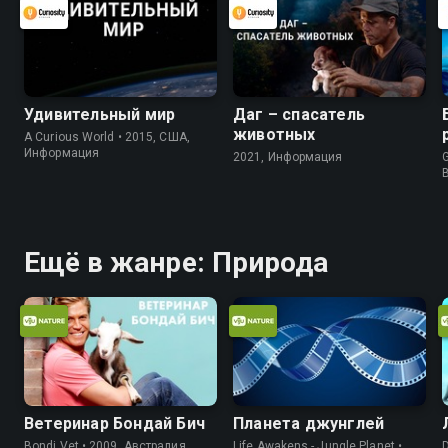
Удивительный мир
Даг – спасатель
животных
A Curious World • 2015, США,
Информация
2021, Информация
G
Ещё в жанре: Природа
Ветеринар Бондай Бич
Планета джунглей
Bondi Vet • 2009, Австралия,
Life Awakens - Jungle Planet •
D