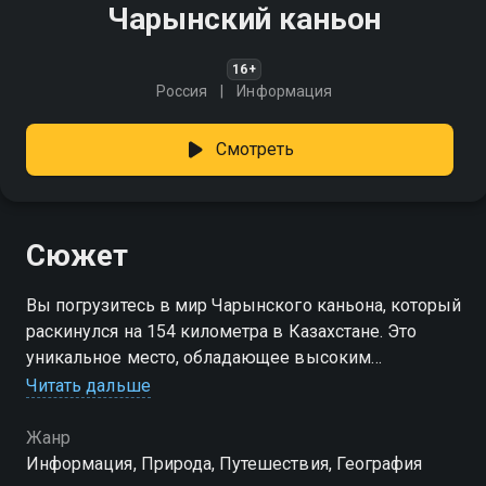
Чарынский каньон
16+
Россия
Информация
Смотреть
Сюжет
Вы погрузитесь в мир Чарынского каньона, который
раскинулся на 154 километра в Казахстане. Это
уникальное место, обладающее высоким
разнообразием флоры и фауны, включает рощи
Читать дальше
редких видов растений и является домом для
множества животных
Жанр
Информация, Природа, Путешествия, География