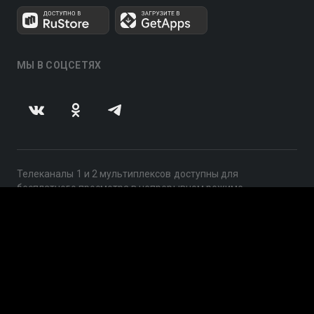
МЫ В СОЦСЕТЯХ
Телеканалы 1 и 2 мультиплексов доступны для
бесплатного просмотра в непрерывном режиме,
круглосуточно.
© 2014 — 2026, ООО «ЛайфСтрим», 109240, г. Москва,
ул. Николоямская, д. 13, стр. 2, этаж 2, ИНН 7710918800
Поддержка: help@smotreshka.tv
UUID: 7f26c003-229d-4f74-adf0-ae9bb054c36c
v3.10.4
|
SSR