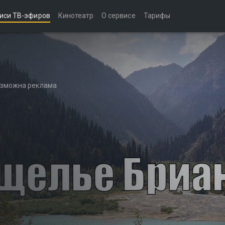
иси ТВ-эфиров
Кинотеатр
О сервисе
Тарифы
возможна реклама