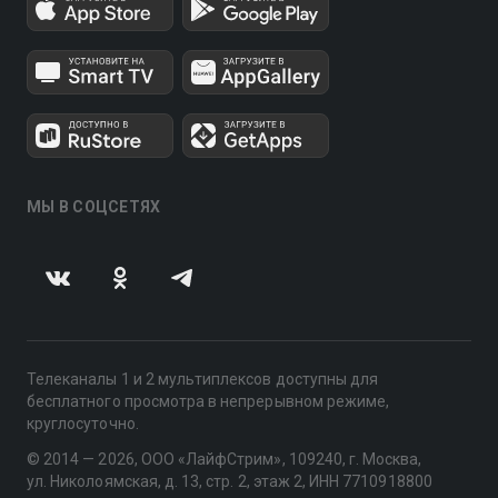
МЫ В СОЦСЕТЯХ
Телеканалы 1 и 2 мультиплексов доступны для
бесплатного просмотра в непрерывном режиме,
круглосуточно.
© 2014 — 2026, ООО «ЛайфСтрим», 109240, г. Москва,
ул. Николоямская, д. 13, стр. 2, этаж 2, ИНН 7710918800