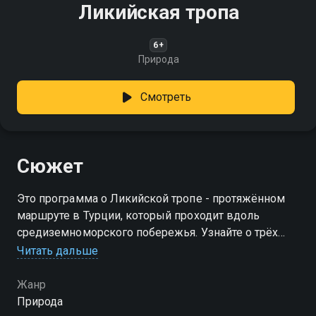
Ликийская тропа
6+
Природа
Смотреть
Сюжет
Это программа о Ликийской тропе - протяжённом
маршруте в Турции, который проходит вдоль
средиземноморского побережья. Узнайте о трёх
частях маршрута: Западной, Центральной и
Читать дальше
Восточной, и о живописных местах, которые
предстоит исследовать
Жанр
Природа