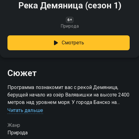
Река Демяница (сезон 1)
6+
Природа
Смотреть
Сюжет
Программа познакомит вас с рекой Демяница,
берущей начало из озёр Валявишки на высоте 2400
метров над уровнем моря. У города Банско на
высоте 1063 метра она сливается с рекой
Читать дальше
Бындерица, образуя реку Глазне. Длина реки
составляет около 14 километров
Жанр
Природа