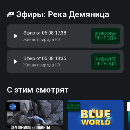
Посмотреть онлайн 1 сезон сериала Река Демяница
вы можете совершенно бесплатно в хорошем HD
Эфиры: Река Демяница
качестве на Смотрёшке
Эфир от 06.08 17:38
Живая природа HD
Эфир от 05.08 18:35
Живая природа HD
С этим смотрят