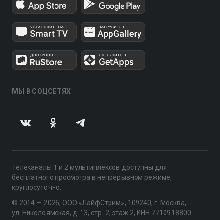
МЫ В СОЦСЕТЯХ
Телеканалы 1 и 2 мультиплексов доступны для
бесплатного просмотра в непрерывном режиме,
круглосуточно.
© 2014 — 2026, ООО «ЛайфСтрим», 109240, г. Москва,
ул. Николоямская, д. 13, стр. 2, этаж 2, ИНН 7710918800