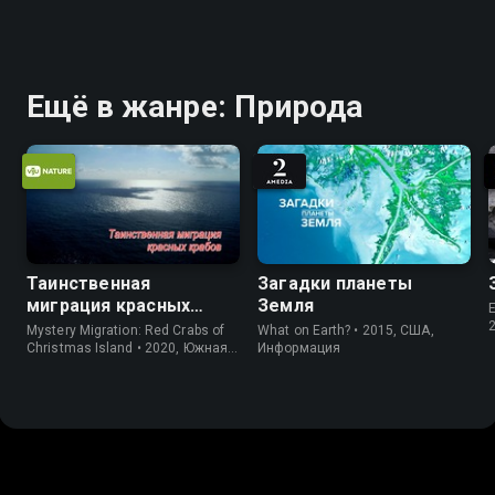
Ещё в жанре: Природа
Таинственная
Загадки планеты
миграция красных
Земля
E
крабов
Mystery Migration: Red Crabs of
What on Earth? • 2015, США,
Christmas Island • 2020, Южная
Информация
Корея, Природа