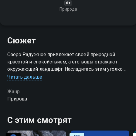
6+
Природа
Сюжет
Озеро Радужное привлекает своей природной
красотой и спокойствием, а его воды отражают
окружающий ландшафт. Насладитесь этим уголком
природы!
Читать дальше
Посмотреть онлайн 1 сезон сериала Озеро
Жанр
Радужное вы можете совершенно бесплатно в
Природа
хорошем HD качестве на Смотрёшке
С этим смотрят