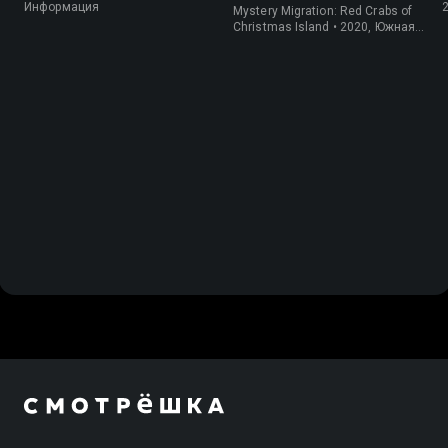
крабов
Информация
Mystery Migration: Red Crabs of
Christmas Island • 2020, Южная
Корея, Природа