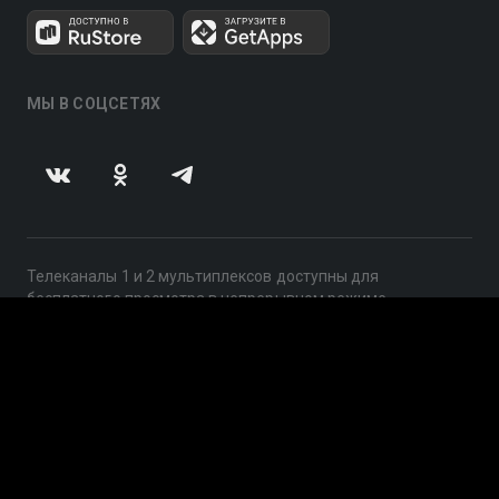
МЫ В СОЦСЕТЯХ
Телеканалы 1 и 2 мультиплексов доступны для
бесплатного просмотра в непрерывном режиме,
круглосуточно.
© 2014 — 2026, ООО «ЛайфСтрим», 109240, г. Москва,
ул. Николоямская, д. 13, стр. 2, этаж 2, ИНН 7710918800
Поддержка: help@smotreshka.tv
UUID: 4b4c1450-a14e-4b5f-92a9-d73a168703b0
v3.10.4
|
SSR