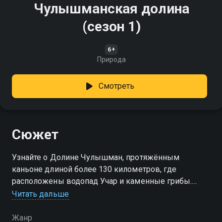
Чулышманская долина
(сезон 1)
6+
Природа
Смотреть
Сюжет
Узнайте о Долине Чулышман, протяжённым
каньоне длиной более 130 километров, где
расположены водопад Учар и каменные грибы.
Долина простирается от озера Джулукуль до
Читать дальше
Телецкого озера
Жанр