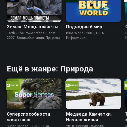
Земля. Мощь планеты
Подводный мир
Earth - The Power of the Planet •
Blue World • 2008, США,
P
2007, Великобритания, Природа
Информация
Ещё в жанре: Природа
Суперспособности
Медведи Камчатки.
животных
Начало жизни
Super Senses • 2015, США,
2018, Россия, Природа
M