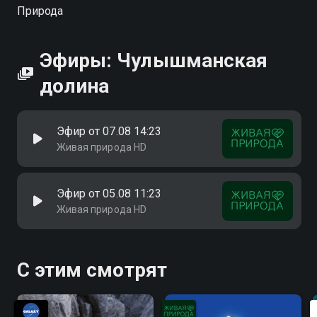
Посмотреть онлайн 1 сезон сериала Чулышманская
Природа
долина вы можете совершенно бесплатно в
хорошем HD качестве на Смотрёшке
Эфиры: Чулышманская
долина
Эфир от 07.08 14:23
Живая природа HD
Эфир от 05.08 11:23
Живая природа HD
С этим смотрят