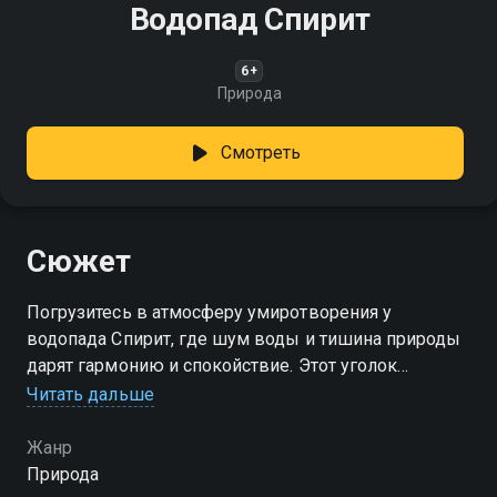
Водопад Спирит
6+
Природа
Смотреть
Сюжет
Погрузитесь в атмосферу умиротворения у
водопада Спирит, где шум воды и тишина природы
дарят гармонию и спокойствие. Этот уголок
идеально подходит для тех, кто ищет отдых в
Читать дальше
окружении первозданной природы
Жанр
Природа