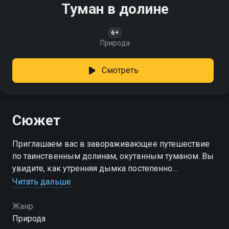
Туман в долине
6+
Природа
Смотреть
Сюжет
Приглашаем вас в завораживающее путешествие
по таинственным долинам, окутанным туманом. Вы
увидите, как утренняя дымка постепенно
поднимается над землей, открывая взору
Читать дальше
живописные пейзажи
Жанр
Природа