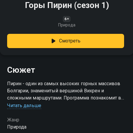
Горы Пирин (сезон 1)
6+
Природа
Смотреть
Сюжет
Пирин - один из самых высоких горных массивов
Болгарии, знаменитый вершиной Вихрен и
сложными маршрутами. Программа познакомит вас
с красотой этого уникального региона и
Читать дальше
возможностями для горнолыжного спорта в
Национальном парке Пирин
Жанр
Природа