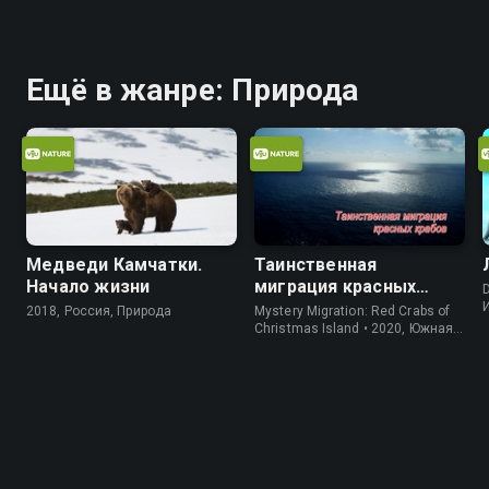
Ещё в жанре: Природа
Медведи Камчатки.
Таинственная
Начало жизни
миграция красных
D
крабов
2018, Россия, Природа
Mystery Migration: Red Crabs of
Christmas Island • 2020, Южная
Корея, Природа