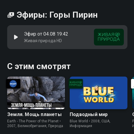
Посмотреть онлайн 1 сезон сериала Горы Пирин вы
можете совершенно бесплатно в хорошем HD
Эфиры: Горы Пирин
качестве на Смотрёшке
Эфир от 04.08 19:42
Живая природа HD
С этим смотрят
Земля. Мощь планеты
Подводный мир
Earth - The Power of the Planet •
Blue World • 2008, США,
P
2007, Великобритания, Природа
Информация