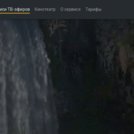
иси ТВ-эфиров
Кинотеатр
О сервисе
Тарифы