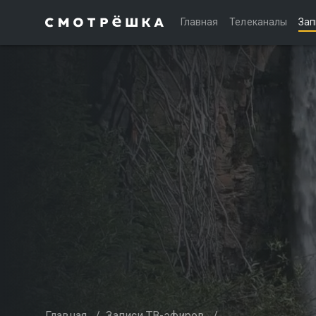
Главная
Телеканалы
Зап
Главная
/
Записи ТВ-эфиров
/