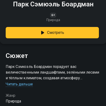
Парк Сэмюэль Боардман
6+
Природа
Смотреть
Сюжет
Парк Сэмюэль Боардман порадует вас
величественными ландшафтами, зелёными лесами
и тёплым климатом, создавая атмосферу
спокойствия и гармонии с природой
Читать дальше
Жанр
Природа