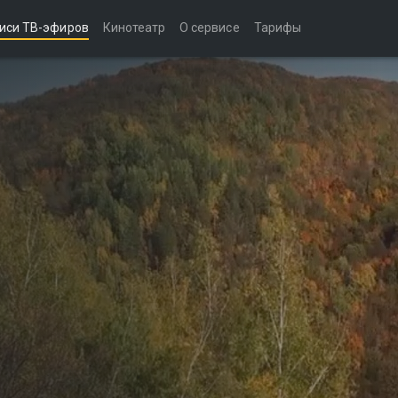
иси ТВ-эфиров
Кинотеатр
О сервисе
Тарифы