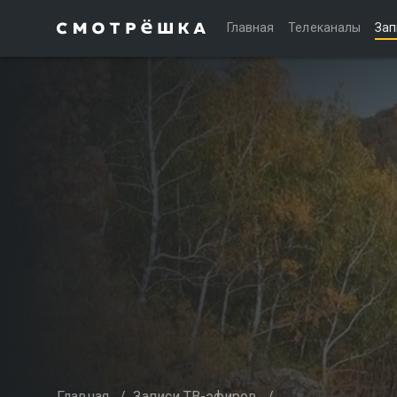
Главная
Телеканалы
Зап
Главная
/
Записи ТВ-эфиров
/