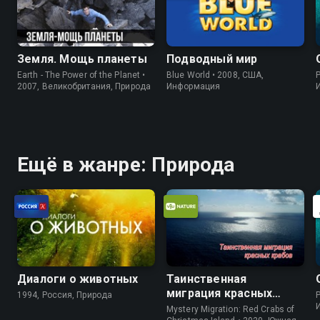
Земля. Мощь планеты
Подводный мир
Earth - The Power of the Planet •
Blue World • 2008, США,
P
2007, Великобритания, Природа
Информация
Ещё в жанре: Природа
Диалоги о животных
Таинственная
миграция красных
1994, Россия, Природа
P
крабов
Mystery Migration: Red Crabs of