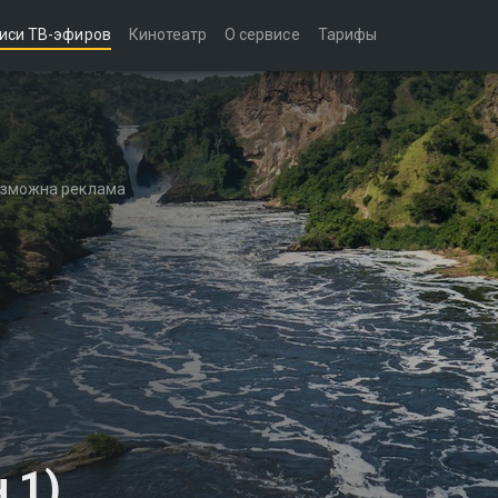
иси ТВ-эфиров
Кинотеатр
О сервисе
Тарифы
возможна реклама
 1)