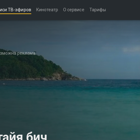
иси ТВ-эфиров
Кинотеатр
О сервисе
Тарифы
возможна реклама
тайя бич