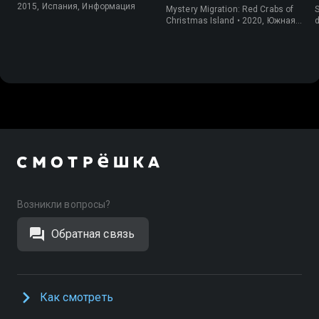
крабов
2015, Испания, Информация
Mystery Migration: Red Crabs of
S
Christmas Island • 2020, Южная
d
Корея, Природа
Возникли вопросы?
Обратная связь
Как смотреть