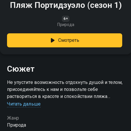
Пляж Портидзуэло (сезон 1)
6+
Природа
Смотреть
Сюжет
Не упустите возможность отдохнуть душой и телом,
присоединяйтесь к нам и позвольте себе
раствориться в красоте и спокойствии пляжа
Портидзуэло
Читать дальше
Посмотреть онлайн 1 сезон сериала Пляж
Жанр
Портидзуэло вы можете совершенно бесплатно в
Природа