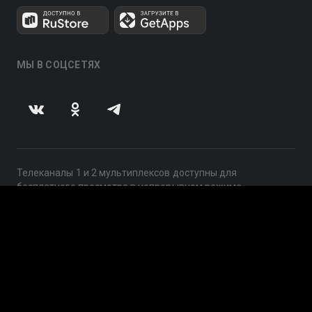
МЫ В СОЦСЕТЯХ
Телеканалы 1 и 2 мультиплексов доступны для
бесплатного просмотра в непрерывном режиме,
круглосуточно.
© 2014 — 2026, ООО «ЛайфСтрим», 109240, г. Москва,
ул. Николоямская, д. 13, стр. 2, этаж 2, ИНН 7710918800
Поддержка: help@smotreshka.tv
UUID: 613b9c56-bbee-45d2-b423-68f5287752a1
v3.10.4
|
SSR