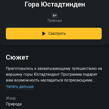
Гора Юстадтинден
6+
Природа
Смотреть
Сюжет
Приготовьтесь к захватывающему путешествию на
вершину горы Юстадтинден! Программа подарит
вам возможность насладиться потрясающими
панорамами и ощущением свободы, которое может
Читать дальше
дать только высота
Жанр
Природа